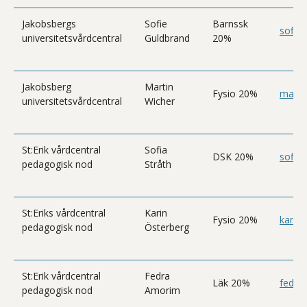
Jakobsbergs
Sofie
Barnssk
sofie
universitetsvårdcentral
Guldbrand
20%
Jakobsberg
Martin
Fysio 20%
marti
universitetsvårdcentral
Wicher
St:Erik vårdcentral
Sofia
DSK 20%
sofia.
pedagogisk nod
Stråth
St:Eriks vårdcentral
Karin
Fysio 20%
karin
pedagogisk nod
Österberg
St:Erik vårdcentral
Fedra
Läk 20%
fedra
pedagogisk nod
Amorim