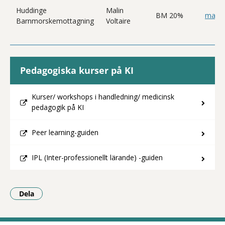
Huddinge
Malin
BM 20%
malin
Barnmorskemottagning
Voltaire
Pedagogiska kurser på KI
Kurser/ workshops i handledning/ medicinsk
pedagogik på KI
Peer learning-guiden
IPL (Inter-professionellt lärande) -guiden
Dela
- Klicka för att öppna delningsalternativ.