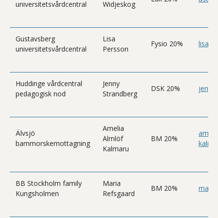
universitetsvårdcentral
Widjeskog
Gustavsberg
Lisa
Fysio 20%
lisa.
universitetsvårdcentral
Persson
Huddinge vårdcentral
Jenny
DSK 20%
jenny
pedagogisk nod
Strandberg
Amelia
Älvsjö
amelia
Almlöf
BM 20%
barnmorskemottagning
kalma
Kalmaru
BB Stockholm family
Maria
BM 20%
maria
Kungsholmen
Refsgaard