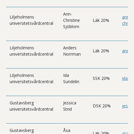
Ann-
Liljeholmens
ann-
Christine
Läk 20%
universitetsvårdcentral
chris
Sjöblom
Liljeholmens
Anders
Läk 20%
ander
universitetsvårdcentral
Norrman
Liljeholmens
Ida
SSK 20%
ida.s
universitetsvårdcentral
Sundelin
Gustavsberg
Jessica
DSK 20%
jessi
universitetsvårdcentral
Strid
Gustavsberg
Åsa
Läk 20%
asa.w