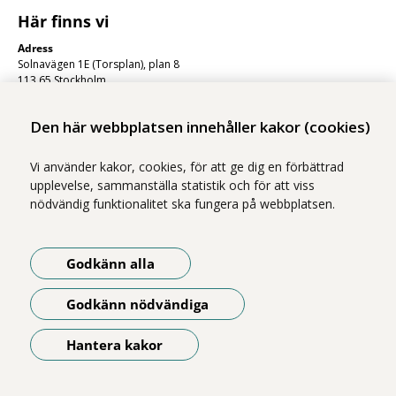
Här finns vi
Adress
Solnavägen 1E (Torsplan), plan 8
113 65 Stockholm
Hitta till oss (karta)
Den här webbplatsen innehåller kakor (cookies)
Vi använder kakor, cookies, för att ge dig en förbättrad
upplevelse, sammanställa statistik och för att viss
nödvändig funktionalitet ska fungera på webbplatsen.
Godkänn alla
Vi ingår i Stockholms läns sjukvårdsområde som erbjuder hälso- och
sjukvård i Region Stockholms regi.
Godkänn nödvändiga
Om webbplatsen
Tillgänglighetsredogörelse
Hantera kakor
Öppna meny