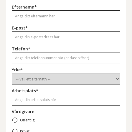
Efternamn*
E-post*
Telefon*
Yrke*
Arbetsplats*
Vårdgivare
Offentlig
Privat