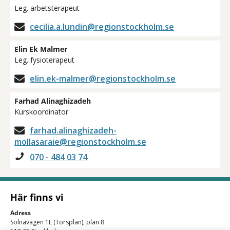
Leg. arbetsterapeut
cecilia.a.lundin@regionstockholm.se
Elin Ek Malmer
Leg. fysioterapeut
elin.ek-malmer@regionstockholm.se
Farhad Alinaghizadeh
Kurskoordinator
farhad.alinaghizadeh-
mollasaraie@regionstockholm.se
070 - 484 03 74
Här finns vi
Adress
Solnavägen 1E (Torsplan), plan 8