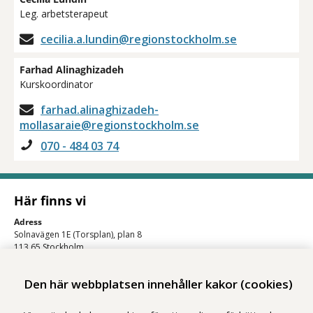
Leg. arbetsterapeut
cecilia.a.lundin@regionstockholm.se
Farhad Alinaghizadeh
Kurskoordinator
farhad.alinaghizadeh-
mollasaraie@regionstockholm.se
070 - 484 03 74
Här finns vi
Adress
Solnavägen 1E (Torsplan), plan 8
113 65 Stockholm
Hitta till oss (karta)
Den här webbplatsen innehåller kakor (cookies)