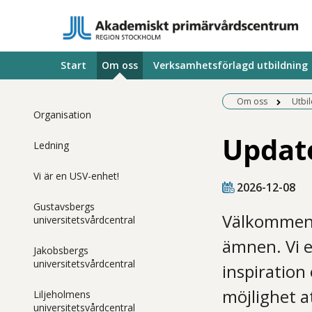
Start
Om oss
Verksamhetsförlagd utbildning
Om oss
Utbi
Organisation
Update
Ledning
Vi är en USV-enhet!
2026-12-08
Gustavsbergs
Välkommen t
universitetsvårdcentral
ämnen. Vi e
Jakobsbergs
universitetsvårdcentral
inspiration
möjlighet at
Liljeholmens
universitetsvårdcentral