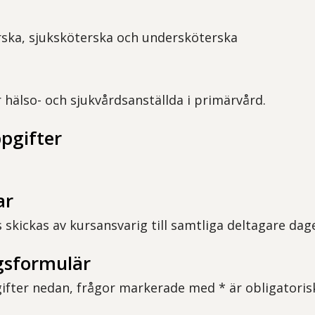
rska, sjuksköterska och undersköterska
r hälso- och sjukvårdsanställda i primärvård.
pgifter
ar
 skickas av kursansvarig till samtliga deltagare dagen
sformulär
pgifter nedan, frågor markerade med * är obligatoris