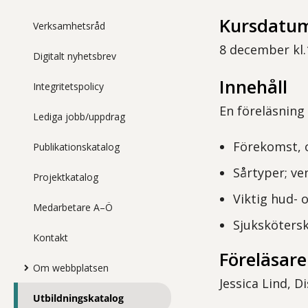
Kursdatum
Verksamhetsråd
8 december kl.
Digitalt nyhetsbrev
Innehåll
Integritetspolicy
En föreläsning
Lediga jobb/uppdrag
Förekomst, o
Publikationskatalog
Sårtyper; ven
Projektkatalog
Viktig hud- 
Medarbetare A–Ö
Sjukskötersk
Kontakt
Föreläsare
Om webbplatsen
Jessica Lind, 
Utbildningskatalog