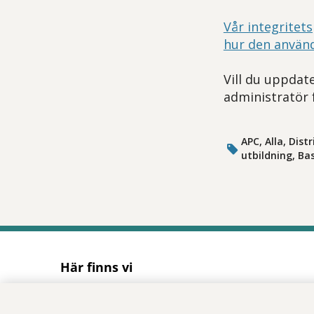
Vår integritets
hur den använ
Vill du uppdate
administratör 
APC, Alla, Dis
utbildning, Ba
Här finns vi
Adress
Solnavägen 1E (Torsplan), plan 8