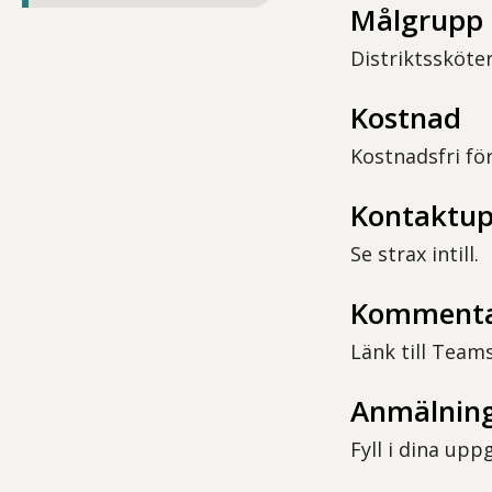
Målgrupp
Distriktssköte
Kostnad
Kostnadsfri fö
Kontaktup
Se strax intill.
Komment
Länk till Teams
Anmälning
Fyll i dina up