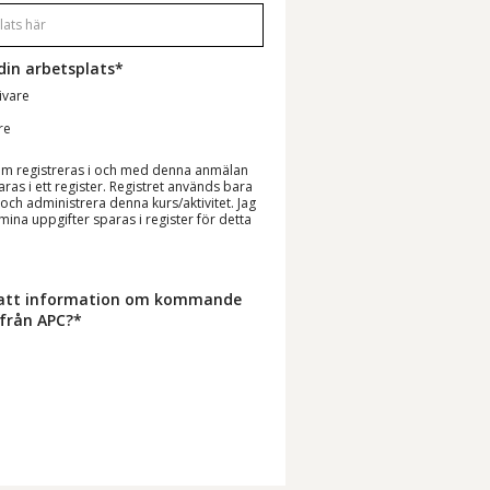
din arbetsplats*
ivare
re
om registreras i och med denna anmälan
as i ett register. Registret används bara
a och administrera denna kurs/aktivitet. Jag
ina uppgifter sparas i register för detta
tsatt information om kommande
 från APC?*