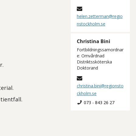
helen.zetterman@regio
nstockholm.se
Christina Bini
Fortbildningssamordnar
e: Omvårdnad
Distriktssköterska
r.
Doktorand
christina.bini@regionsto
erial.
ckholm.se
ientfall.
073 - 843 26 27