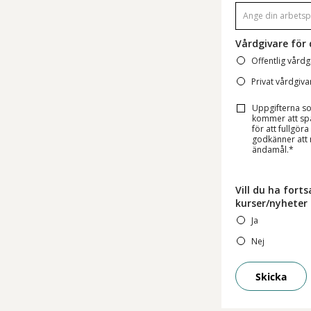
Vårdgivare för 
Offentlig vårdg
Privat vårdgiva
Uppgifterna s
kommer att spar
för att fullgör
godkänner att m
ändamål.*
Vill du ha for
kurser/nyheter
Ja
Nej
Skicka