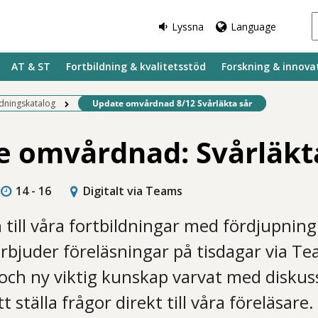
Lyssna
Language
AT & ST
Fortbildning & kvalitetsstöd
Forskning & innova
Befintlig sida:
ldningskatalog
Update omvårdnad 8/12 Svårläkta sår
 omvårdnad: Svårläkt
14 - 16
Digitalt via Teams
ill våra fortbildningar med fördjupning 
rbjuder föreläsningar på tisdagar via T
 och ny viktig kunskap varvat med diskus
t ställa frågor direkt till våra föreläsare.