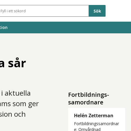
Sökfält
tion
a sår
i aktuella
Fortbildnings-
samordnare
eams som ger
sion och
Helén Zetterman
Fortbildningssamordnar
e: Omvårdnad