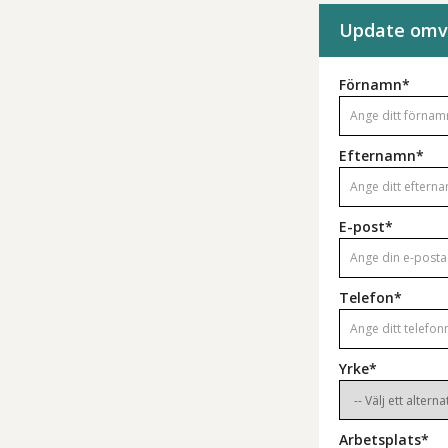
Update omvå
Förnamn*
Efternamn*
E-post*
Telefon*
Yrke*
Arbetsplats*