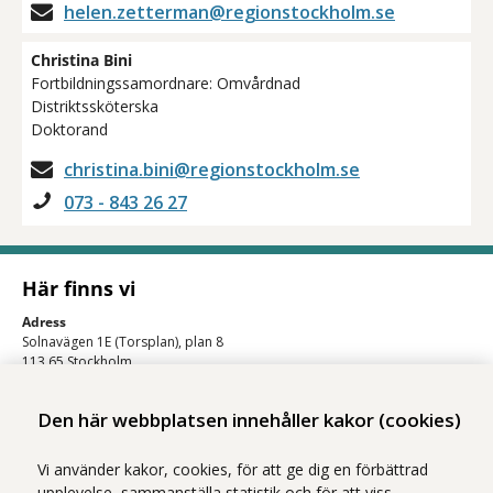
helen.zetterman@regionstockholm.se
Christina Bini
Fortbildningssamordnare: Omvårdnad
Distriktssköterska
Doktorand
christina.bini@regionstockholm.se
073 - 843 26 27
Här finns vi
Adress
Solnavägen 1E (Torsplan), plan 8
113 65 Stockholm
Hitta till oss (karta)
Den här webbplatsen innehåller kakor (cookies)
Vi använder kakor, cookies, för att ge dig en förbättrad
upplevelse, sammanställa statistik och för att viss