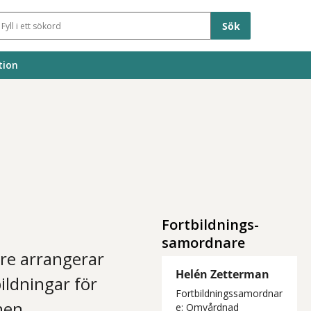
Sökfält
tion
Fortbildnings-
samordnare
re arrangerar
Helén Zetterman
ildningar för
Fortbildningssamordnar
nen.
e: Omvårdnad