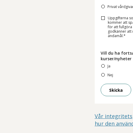
Privat vårdgiva
Uppgifterna s
kommer att spar
för att fullgör
godkänner att m
ändamål.*
Vill du ha for
kurser/nyheter
Ja
Nej
Skicka
Vår integritets
hur den använ