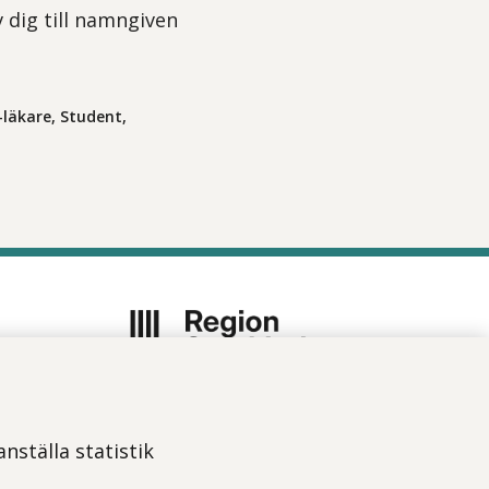
v dig till namngiven
-läkare, Student,
Vi ingår i Stockholms läns
sjukvårdsområde som erbjuder
nställa statistik
hälso- och sjukvård i Region
Stockholms regi.