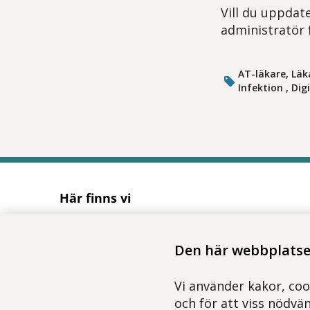
Vill du uppdate
administratör 
AT-läkare, Läk
Infektion , Dig
Här finns vi
Adress
Solnavägen 1E (Torsplan), plan 8
Den här webbplatsen
113 65 Stockholm
Hitta till oss (karta)
Vi använder kakor, coo
och för att viss nödvä