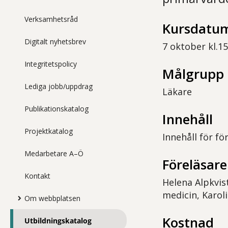
Verksamhetsråd
Kursdatum
Digitalt nyhetsbrev
7 oktober kl.15
Integritetspolicy
Målgrupp
Lediga jobb/uppdrag
Läkare
Publikationskatalog
Innehåll
Projektkatalog
Innehåll för f
Medarbetare A–Ö
Föreläsare
Kontakt
Helena Alpkvis
medicin, Karol
Om webbplatsen
Kostnad
Utbildningskatalog