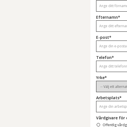
Efternamn*
E-post*
Telefon*
Yrke*
Arbetsplats*
Vårdgivare för 
Offentlig vårdg