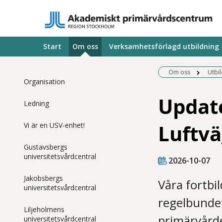
Start
Om oss
Verksamhetsförlagd utbildning
Om oss
Utbi
Organisation
Updat
Ledning
Luftvä
Vi är en USV-enhet!
Gustavsbergs
universitetsvårdcentral
2026-10-07
Jakobsbergs
Våra fortbi
universitetsvårdcentral
regelbundet
Liljeholmens
primärvård
universitetsvårdcentral