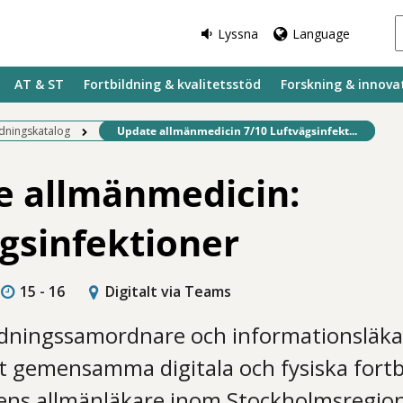
Lyssna
Language
AT & ST
Fortbildning & kvalitetsstöd
Forskning & innova
Befintlig sida:
ldningskatalog
Update allmänmedicin 7/10 Luftvägsinfekt...
e allmänmedicin:
gsinfektioner
15 - 16
Digitalt via Teams
ldningssamordnare och informationsläka
 gemensamma digitala och fysiska fortb
ens allmänläkare inom Stockholmsregio