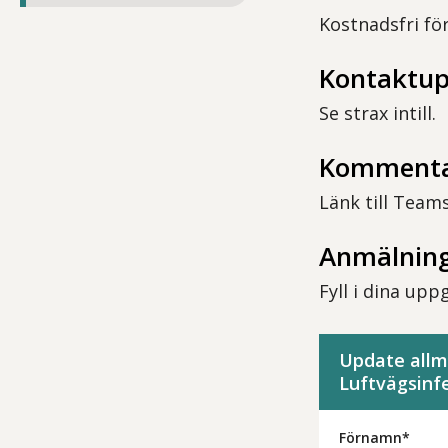
Kostnadsfri fö
Kontaktup
Se strax intill.
Komment
Länk till Teams
Anmälning
Fyll i dina up
Update allm
Luftvägsinfe
Förnamn*