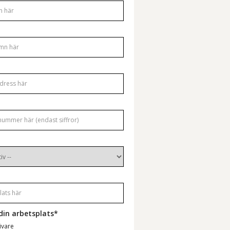
din arbetsplats*
ivare