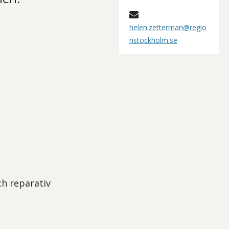
helen.zetterman@regio
nstockholm.se
ch reparativ