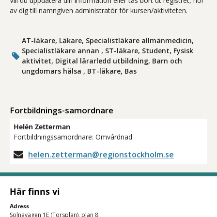
Vill du uppdatera din information eller tas bort ut registret, hör
av dig till namngiven administratör för kursen/aktiviteten.
AT-läkare, Läkare, Specialistläkare allmänmedicin,
Specialistläkare annan , ST-läkare, Student, Fysisk
aktivitet, Digital lärarledd utbildning, Barn och
ungdomars hälsa , BT-läkare, Bas
Fortbildnings-samordnare
Helén Zetterman
Fortbildningssamordnare: Omvårdnad
helen.zetterman@regionstockholm.se
Här finns vi
Adress
Solnavägen 1E (Torsplan), plan 8