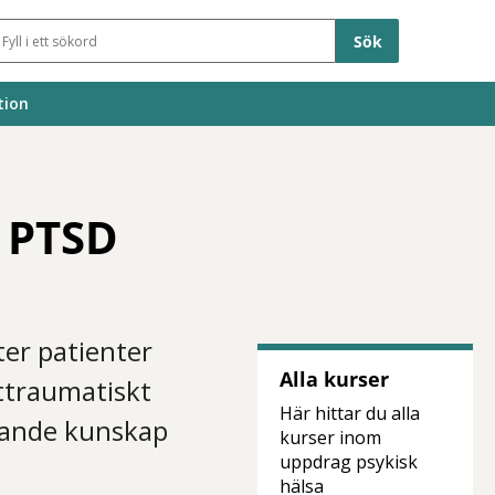
Sökfält
tion
 PTSD
ter patienter
Alla kurser
ttraumatiskt
Här hittar du alla
ggande kunskap
kurser inom
uppdrag psykisk
hälsa