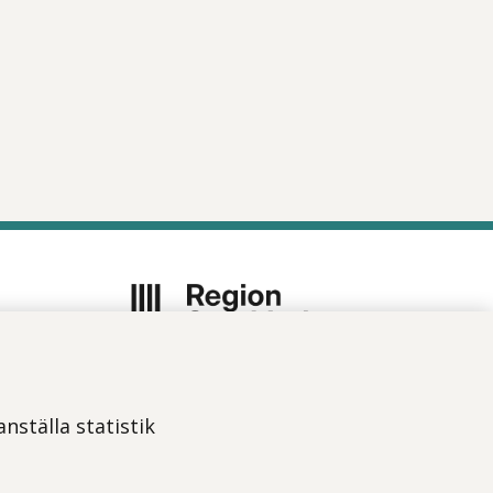
Vi ingår i Stockholms läns
sjukvårdsområde som erbjuder
nställa statistik
hälso- och sjukvård i Region
Stockholms regi.