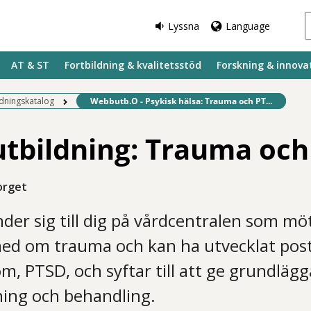
Lyssna
Language
AT & ST
Fortbildning & kvalitetsstöd
Forskning & innova
Befintlig sida:
ldningskatalog
Webbutb.O - Psykisk hälsa: Trauma och PT...
tbildning: Trauma och
orget
der sig till dig på vårdcentralen som mö
med om trauma och kan ha utvecklat pos
m, PTSD, och syftar till att ge grundlä
ng och behandling.