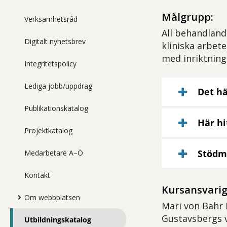
Målgrupp:
Verksamhetsråd
All behandland
Digitalt nyhetsbrev
kliniska arbete
med inriktning
Integritetspolicy
Lediga jobb/uppdrag
Det hä
Publikationskatalog
Här hi
Projektkatalog
Stödm
Medarbetare A–Ö
Kontakt
Kursansvarig
Om webbplatsen
Mari von Bahr B
Gustavsbergs 
Utbildningskatalog