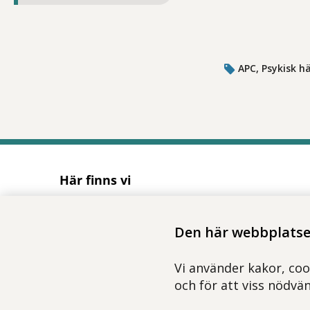
APC, Psykisk h
Här finns vi
Adress
Solnavägen 1E (Torsplan), plan 8
Den här webbplatsen
113 65 Stockholm
Hitta till oss (karta)
Vi använder kakor, coo
och för att viss nödvä