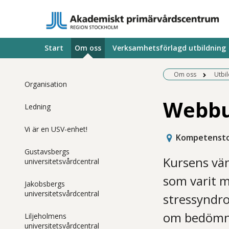
Start
Om oss
Verksamhetsförlagd utbildning
Om oss
Utbi
Organisation
Webbu
Ledning
Vi är en USV-enhet!
Kompetenst
Gustavsbergs
Kursens vän
universitetsvårdcentral
som varit 
Jakobsbergs
universitetsvårdcentral
stressyndro
om bedömni
Liljeholmens
universitetsvårdcentral