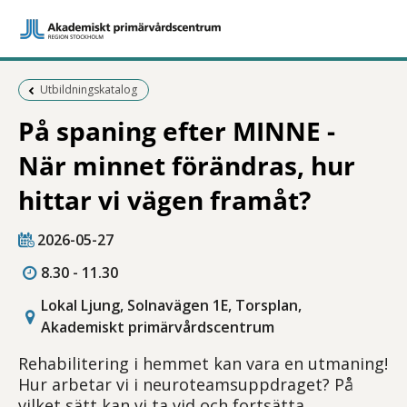
Föregående sida:
Utbildningskatalog
På spaning efter MINNE -
När minnet förändras, hur
hittar vi vägen framåt?
2026-05-27
8.30 - 11.30
Lokal Ljung, Solnavägen 1E, Torsplan,
Akademiskt primärvårdscentrum
Rehabilitering i hemmet kan vara en utmaning!
Hur arbetar vi i neuroteamsuppdraget? På
vilket sätt kan vi ta vid och fortsätta