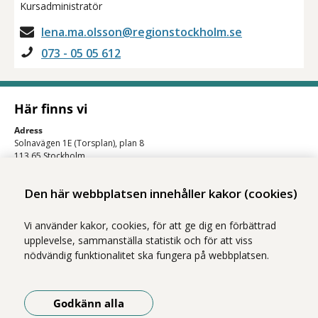
Kursadministratör
lena.ma.olsson@regionstockholm.se
073 - 05 05 612
Här finns vi
Adress
Solnavägen 1E (Torsplan), plan 8
113 65 Stockholm
Hitta till oss (karta)
Den här webbplatsen innehåller kakor (cookies)
Vi använder kakor, cookies, för att ge dig en förbättrad
upplevelse, sammanställa statistik och för att viss
nödvändig funktionalitet ska fungera på webbplatsen.
Godkänn alla
Vi ingår i Stockholms läns sjukvårdsområde som erbjuder hälso- och
sjukvård i Region Stockholms regi.