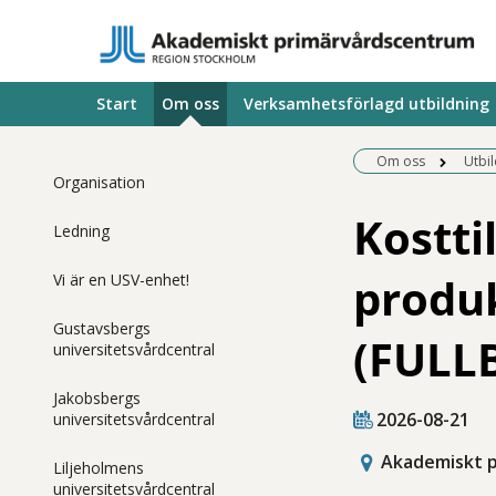
Start
Om oss
Verksamhetsförlagd utbildning
Om oss
Utbi
Organisation
Kostti
Ledning
produk
Vi är en USV-enhet!
Gustavsbergs
(FULL
universitetsvårdcentral
Jakobsbergs
2026-08-21
universitetsvårdcentral
Akademiskt p
Liljeholmens
universitetsvårdcentral