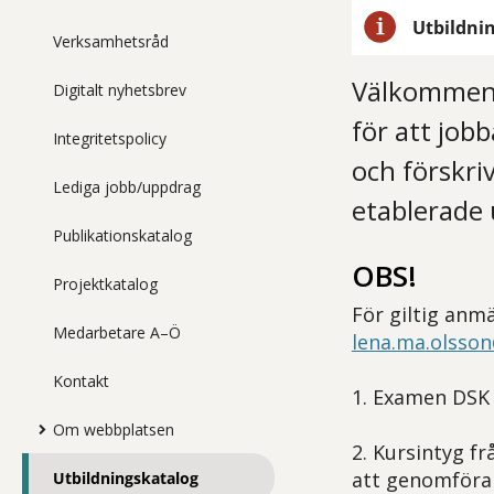
Utbildnin
Verksamhetsråd
Välkommen t
Digitalt nyhetsbrev
för att job
Integritetspolicy
och förskriv
Lediga jobb/uppdrag
etablerade
Publikationskatalog
OBS!
Projektkatalog
För giltig anmä
Medarbetare A–Ö
lena.ma.olsso
Kontakt
1. Examen DSK 
Om webbplatsen
2. Kursintyg fr
att genomföra 
Utbildningskatalog