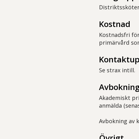
Distriktssköte
Kostnad
Kostnadsfri för
primärvård so
Kontaktup
Se strax intill.
Avbokning
Akademiskt pri
anmälda (senas
Avbokning av ku
Övrigt