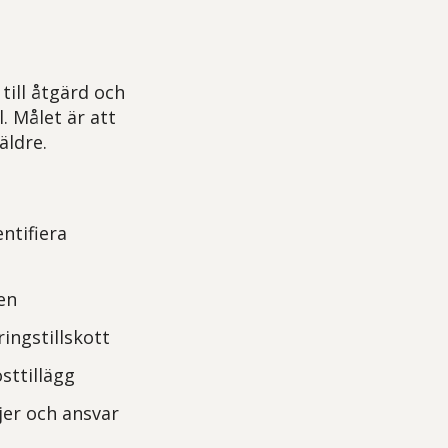
till åtgärd och
. Målet är att
äldre.
ntifiera
en
ingstillskott
sttillägg
njer och ansvar