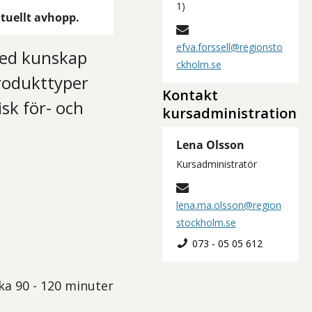
1)
entuellt avhopp.
efva.forssell@regionsto
med kunskap
ckholm.se
produkttyper
Kontakt
isk för- och
kursadministration
Lena Olsson
Kursadministratör
lena.ma.olsson@region
stockholm.se
073 - 05 05 612
rka 90 - 120 minuter