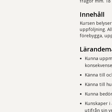
frågor mm.
18 
Innehåll
Kursen belyser
uppföljning. Al
förebygga, upp
Lärandem
Kunna uppmä
konsekvense
Känna till o
Känna till h
Kunna bedöma
Kunskaper i 
utifrån sin y