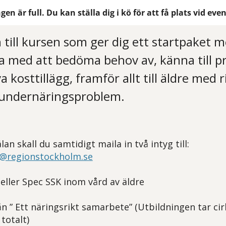
gen är full. Du kan ställa dig i kö för att få plats vid ev
ill kursen som ger dig ett startpaket 
ba med att bedöma behov av, känna till 
a kosttillägg, framför allt till äldre med r
 undernäringsproblem.
lan skall du samtidigt maila in två intyg till:
n@regionstockholm.se
eller Spec SSK inom vård av äldre
ån ” Ett näringsrikt samarbete” (Utbildningen tar ci
totalt)