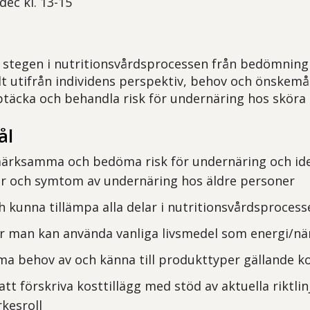
dec kl. 13-15
 stegen i nutritionsvårdsprocessen från bedömning 
lt utifrån individens perspektiv, behov och önskemål
täcka och behandla risk för undernäring hos sköra 
ål
rksamma och bedöma risk för undernäring och ide
r och symtom av undernäring hos äldre personer
ch kunna tillämpa alla delar i nutritionsvårdsprocess
ur man kan använda vanliga livsmedel som energi/när
 behov av och känna till produkttyper gällande ko
att förskriva kosttillägg med stöd av aktuella riktli
rkesroll