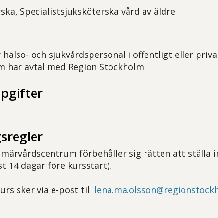
rska,
Specialistsjuksköterska vård av äldre
 hälso- och sjukvårdspersonal i offentligt eller priva
m har avtal med Region Stockholm.
pgifter
sregler
märvårdscentrum förbehåller sig rätten att ställa i
t 14 dagar före kursstart).
rs sker via e-post till
lena.ma.olsson@regionstock