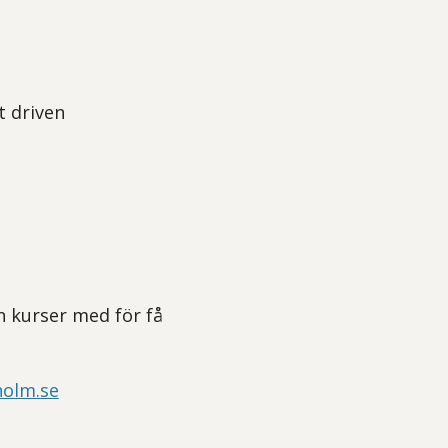
t driven
n kurser med för få
holm.se