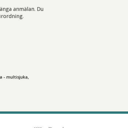
stänga anmälan. Du
urordning.
a - multisjuka,