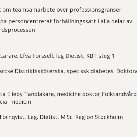
ikt om teamsamarbete över professionsgränser
pa personcentrerat förhållningssätt i alla delar av
årdsprocessen
Lärare: Efva Forssell, leg Dietist, KBT steg 1
Harcke Distriktssköterska, spec ssk diabetes. Doktor
tta Elleby Tandläkare, medicine doktor,Folktandvår
ial medicin
 Törnqvist,
Leg. Dietist, M.Sc.
Region Stockholm