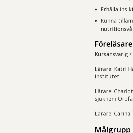
Erhålla ins
Kunna tilläm
nutritionsv
Föreläsare
Kursansvarig / 
Lärare: Katri 
Institutet
Lärare: Charlo
sjukhem Orofac
Lärare: Carina
Målgrupp