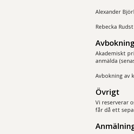
Alexander Björ
Rebecka Rudst
Avbokning
Akademiskt pri
anmälda (senas
Avbokning av ku
Övrigt
Vi reserverar o
får då ett sepa
Anmälning