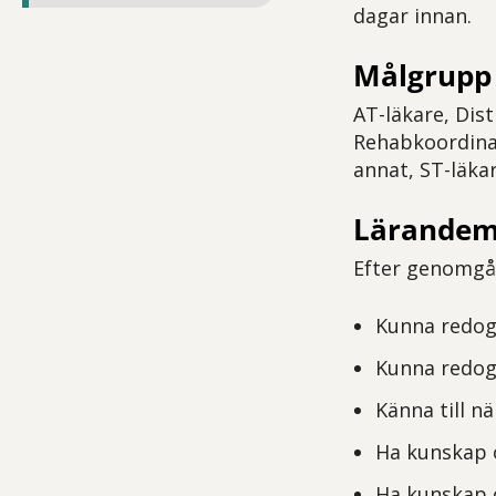
dagar innan.
Målgrupp
AT-läkare, Dis
Rehabkoordinat
annat, ST-läka
Lärandem
Efter genomgån
Kunna redogö
Kunna redog
Känna till nä
Ha kunskap o
Ha kunskap o