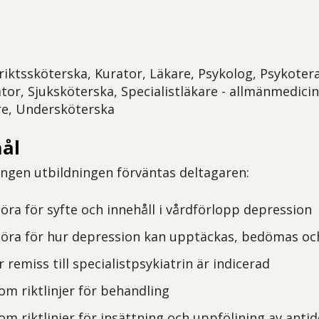
triktssköterska, Kurator, Läkare, Psykolog, Psykote
or, Sjuksköterska, Specialistläkare - allmänmedicin,
re, Undersköterska
ål
gen utbildningen förväntas deltagaren:
ra för syfte och innehåll i vårdförlopp depression
öra för hur depression kan upptäckas, bedömas och
r remiss till specialistpsykiatrin är indicerad
m riktlinjer för behandling
m riktlinjer för insättning och uppföljning av anti