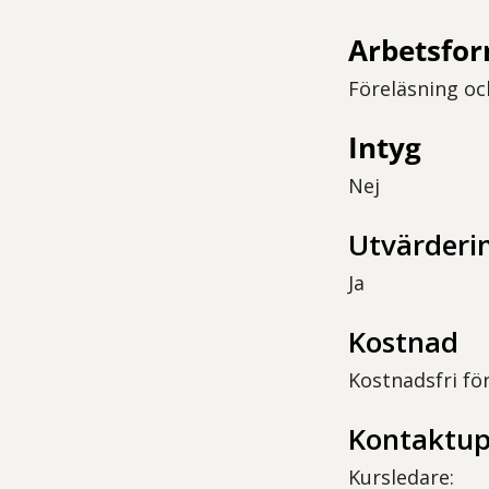
Arbetsfo
Föreläsning oc
Intyg
Nej
Utvärderi
Ja
Kostnad
Kostnadsfri fö
Kontaktup
Kursledare: