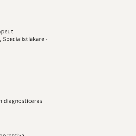
rapeut
 Specialistläkare -
 diagnosticeras
depressiva