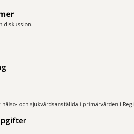
rmer
h diskussion.
ng
r hälso- och sjukvårdsanställda i primärvården i Re
pgifter