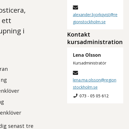
sticera,
alexander.bjorkqvist@re
 ett
gionstockholm.se
upning i
Kontakt
kursadministration
Lena Olsson
Kursadministratör
fran
ung
lena.ma.olsson@region
stockholm.se
enklöver
073 - 05 05 612
ng
tenklöver
dig senast tre