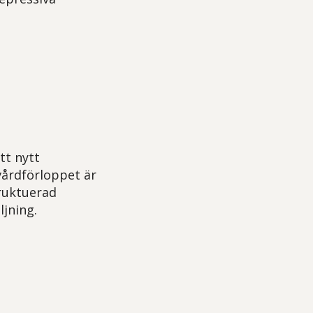
tt nytt
vårdförloppet är
truktuerad
jning.