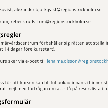
kqvist, alexander.bjorkqvist@regionstockholm.se
röm, rebeck.rudsrtom@regionstockholm.se
sregler
märvårdscentrum förbehåller sig rätten att ställa i
t 14 dagar före kursstart).
rs sker via e-post till
lena.ma.olsson@regionstock
ss för att kursen kan bli fullbokad innan vi hinner 
rat mejl med förfrågan om att stå på reservlista i t
sformulär