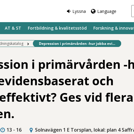
Lyssna
Language
AT & ST
Fortbildning & kvalitetsstöd
Forskning & innova
Befintlig sida:
ldningskatalog
Depression i primärvården -hur jobba evi...
sion i primärvården -
evidensbaserat och
effektivt? Ges vid flera
en.
13 - 16
Solnavägen 1 E Torsplan, lokal: plan 4 Saffr