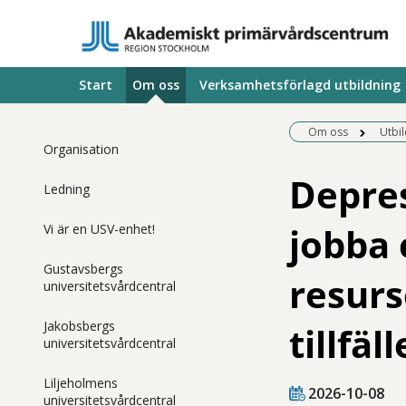
Start
Om oss
Verksamhetsförlagd utbildning
Om oss
Utbi
Organisation
Depres
Ledning
jobba 
Vi är en USV-enhet!
Gustavsbergs
resurs
universitetsvårdcentral
Jakobsbergs
tillfäll
universitetsvårdcentral
Liljeholmens
2026-10-08
universitetsvårdcentral