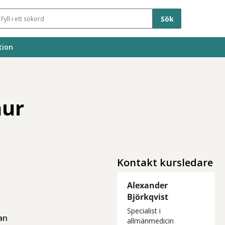
Sökfält
tion
hur
Kontakt kursledare
Alexander
Björkqvist
Specialist i
an
allmänmedicin