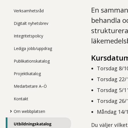
En sammanf
Verksamhetsråd
behandla oc
Digitalt nyhetsbrev
strukturera
Integritetspolicy
läkemedelsb
Lediga jobb/uppdrag
Kursdatum
Publikationskatalog
Torsdag 8/10
Projektkatalog
Torsdag 22/1
Medarbetare A–Ö
Torsdag 5/11
Kontakt
Torsdag 26/1
Måndag 14/12
Om webbplatsen
Utbildningskatalog
Du väljer vilke