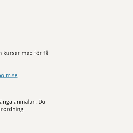
n kurser med för få
holm.se
stänga anmälan. Du
urordning.