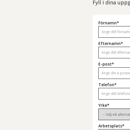
Fyll i dina up
Förnamn*
Efternamn*
E-post*
Telefon*
Yrke*
Arbetsplats*