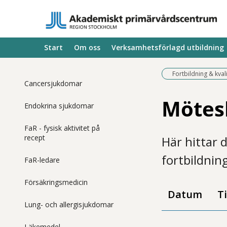
Start
Om oss
Verksamhetsförlagd utbildning
Fortbildning & kval
Cancersjukdomar
Mötes
Endokrina sjukdomar
FaR - fysisk aktivitet på
recept
Här hittar 
fortbildnin
FaR-ledare
Försäkringsmedicin
Datum
T
Lung- och allergisjukdomar
Läkemedel