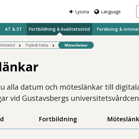
Lyssna
Language
AT & ST
Fortbildning & kvalitetsstöd
Forskning & innova
Befintlig sida:
itetsstöd
Psykisk hälsa
Möteslänkar
länkar
du alla datum och möteslänkar till digital
gar vid Gustavsbergs universitetsvårdcen
id
Fortbildning
Möteslän