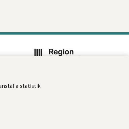
Vi ingår i Stockholms läns
sjukvårdsområde som erbjuder
nställa statistik
hälso- och sjukvård i Region
Stockholms regi.
Om webbplatsen
Tillgänglighetsredogörelse