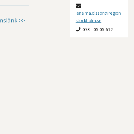
lena.ma.olsson@region
mslänk >>
stockholm.se
073 - 05 05 612