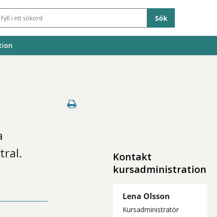
Sökfält
tion
a
tral.
Kontakt
kursadministration
k
Lena Olsson
Kursadministratör