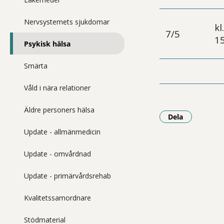
Nervsystemets sjukdomar
kl
7/5
15
Psykisk hälsa
Smärta
Våld i nära relationer
Äldre personers hälsa
Dela
- Klicka för a
Update - allmänmedicin
Update - omvårdnad
Update - primärvårdsrehab
Kvalitetssamordnare
Stödmaterial