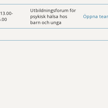
Utbildningsforum för
.13.00-
psykisk hälsa hos
Öppna tea
.00
barn och unga
tt öppna delningsalternativ.