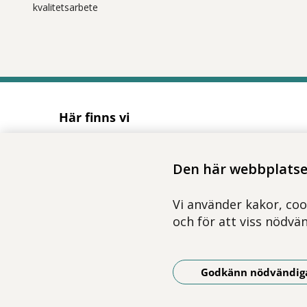
kvalitetsarbete
Här finns vi
Adress
Solnavägen 1E (Torsplan), plan 8
Den här webbplatsen
113 65 Stockholm
Hitta till oss (karta)
Vi använder kakor, coo
och för att viss nödvä
Godkänn nödvändig