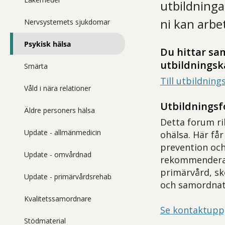
utbildninga
ni kan arbe
Nervsystemets sjukdomar
Psykisk hälsa
Du hittar sam
utbildningsk
Smärta
Till utbildnin
Våld i nära relationer
Utbildningsf
Äldre personers hälsa
Detta forum ri
Update - allmänmedicin
ohälsa. Här få
prevention och 
Update - omvårdnad
rekommenderade
primärvård, sko
Update - primärvårdsrehab
och samordnat 
Kvalitetssamordnare
Se kontaktuppg
Stödmaterial