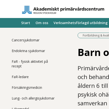
Start
Om oss
Verksamhetsförlagd utbildning
Fortbildning & kval
Cancersjukdomar
Barn 
Endokrina sjukdomar
FaR - fysisk aktivitet på
recept
Primärvårde
och behandl
FaR-ledare
åldern 6 ti
Försäkringsmedicin
psykisk ohäl
Lung- och allergisjukdomar
samverkan m
Läkemedel