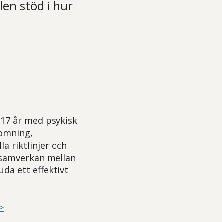
len stöd i hur
–17 år med psykisk
dömning,
a riktlinjer och
 samverkan mellan
uda ett effektivt
>