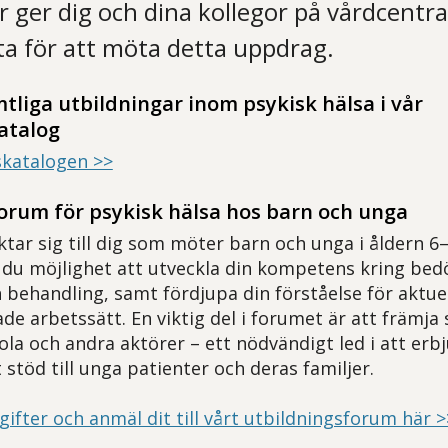
r ger dig och dina kollegor på vårdcentra
ta för att möta detta uppdrag.
tliga utbildningar inom psykisk hälsa i vår
atalog
gskatalogen >>
orum för psykisk hälsa hos barn och unga
ktar sig till dig som möter barn och unga i åldern 6
r du möjlighet att utveckla din kompetens kring be
behandling, samt fördjupa din förståelse för aktuell
 arbetssätt. En viktig del i forumet är att främja
la och andra aktörer – ett nödvändigt led i att erbj
stöd till unga patienter och deras familjer.
ifter och anmäl dit till vårt utbildningsforum här >