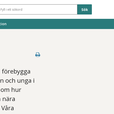
Sökfält
tion
, förebygga
rn och unga i
p om hur
n nära
 Våra