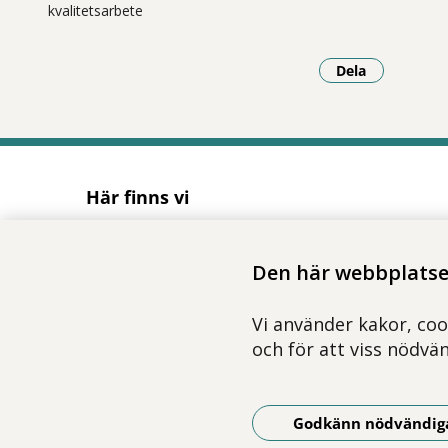
kvalitetsarbete
Dela
- Klicka för a
Här finns vi
Adress
Solnavägen 1E (Torsplan), plan 8
Den här webbplatsen
113 65 Stockholm
Hitta till oss (karta)
Vi använder kakor, coo
och för att viss nödvä
Godkänn nödvändig