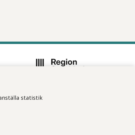
Vi ingår i Stockholms läns
sjukvårdsområde som erbjuder
nställa statistik
hälso- och sjukvård i Region
Stockholms regi.
Om webbplatsen
Tillgänglighetsredogörelse