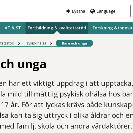
Lyssna
Language
AT & ST
Fortbildning & kvalitetsstöd
Forskning & innova
Befintlig sida:
itetsstöd
Psykisk hälsa
Barn och unga
och unga
n har ett viktigt uppdrag i att upptäcka
a mild till måttlig psykisk ohälsa hos ba
ll 17 år. För att lyckas krävs både kunska
sa kan ta sig uttryck i olika åldrar och e
ed familj, skola och andra vårdaktörer.