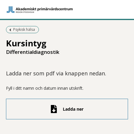
Föregående sida:
Psykisk hälsa
Kursintyg
Differentialdiagnostik
Ladda ner som pdf via knappen nedan.
Fyll i ditt namn och datum innan utskrift.
Ladda ner