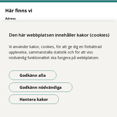
Här finns vi
Adress
Solnavägen 1E (Torsplan), plan 8
113 65 Stockholm
Den här webbplatsen innehåller kakor (cookies)
Hitta till oss (karta)
Vi använder kakor, cookies, för att ge dig en förbättrad
upplevelse, sammanställa statistik och för att viss
nödvändig funktionalitet ska fungera på webbplatsen.
Godkänn alla
Vi ingår i Stockholms läns sjukvårdsområde som erbjuder hälso- och
Godkänn nödvändiga
sjukvård i Region Stockholms regi.
Om webbplatsen
Hantera kakor
Öppna meny
Tillgänglighetsredogörelse