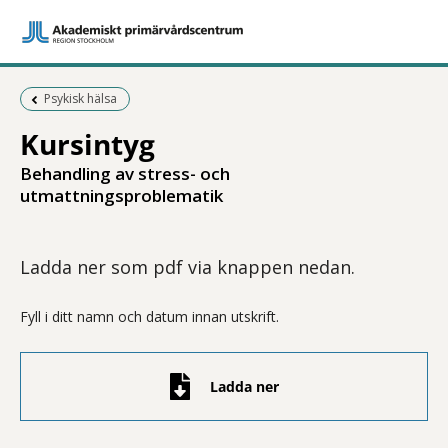
Föregående sida:
Psykisk hälsa
Kursintyg
Behandling av stress- och
utmattningsproblematik
Ladda ner som pdf via knappen nedan.
Fyll i ditt namn och datum innan utskrift.
Ladda ner