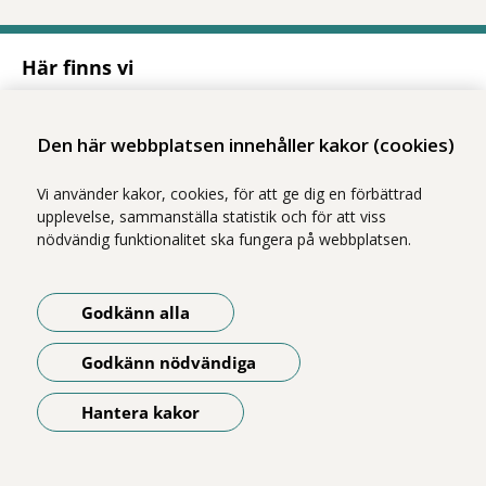
Här finns vi
Adress
Solnavägen 1E (Torsplan), plan 8
113 65 Stockholm
Den här webbplatsen innehåller kakor (cookies)
Hitta till oss (karta)
Vi använder kakor, cookies, för att ge dig en förbättrad
upplevelse, sammanställa statistik och för att viss
nödvändig funktionalitet ska fungera på webbplatsen.
Godkänn alla
Godkänn nödvändiga
Vi ingår i Stockholms läns sjukvårdsområde som erbjuder hälso- och
sjukvård i Region Stockholms regi.
Hantera kakor
Om webbplatsen
Öppna meny
Tillgänglighetsredogörelse