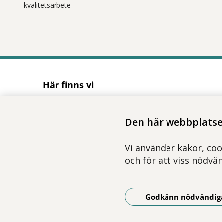
kvalitetsarbete
Här finns vi
Adress
Solnavägen 1E (Torsplan), plan 8
Den här webbplatsen
113 65 Stockholm
Hitta till oss (karta)
Vi använder kakor, coo
och för att viss nödvä
Godkänn nödvändig