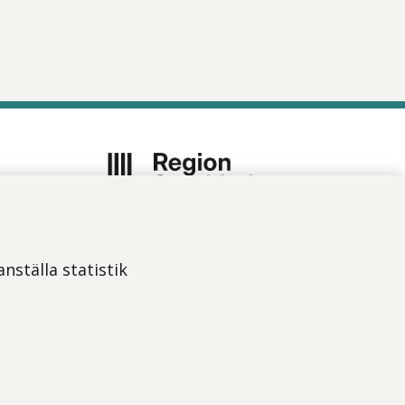
Vi ingår i Stockholms läns
sjukvårdsområde som erbjuder
nställa statistik
hälso- och sjukvård i Region
Stockholms regi.
Om webbplatsen
Tillgänglighetsredogörelse