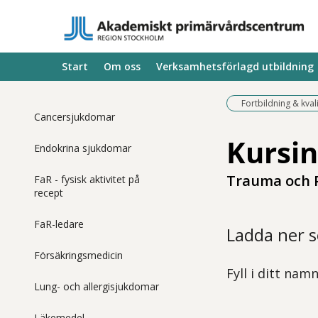
Start
Om oss
Verksamhetsförlagd utbildning
Fortbildning & kval
Cancersjukdomar
Kursin
Endokrina sjukdomar
Trauma och 
FaR - fysisk aktivitet på
recept
FaR-ledare
Ladda ner 
Försäkringsmedicin
Fyll i ditt nam
Lung- och allergisjukdomar
Läkemedel