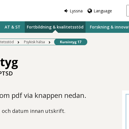
Lyssna
Language
AT & ST
Fortbildning & kvalitetsstöd
Forskning & innova
Befintlig sida:
itetsstöd
Psykisk hälsa
Kursintyg 17
tyg
PTSD
som pdf via knappen nedan.
n och datum innan utskrift.