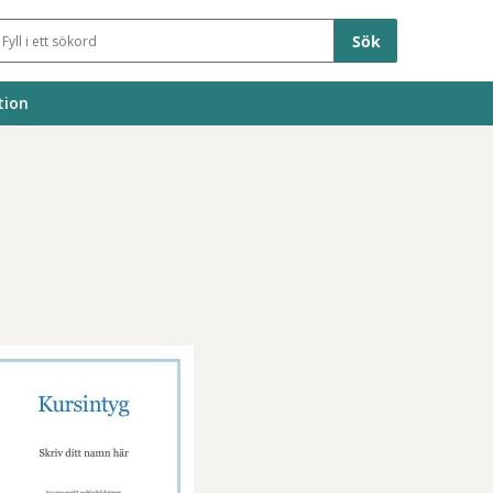
Sökfält
tion