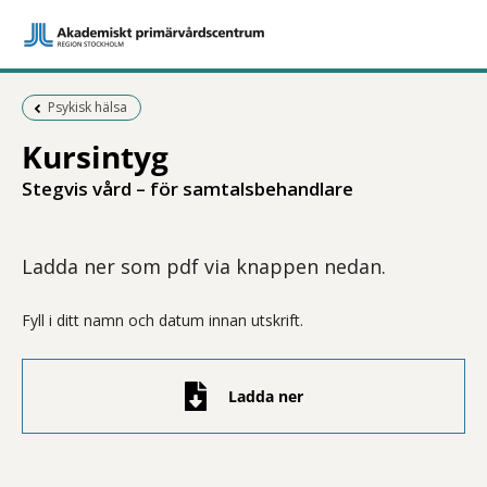
Föregående sida:
Psykisk hälsa
Kursintyg
Stegvis vård – för samtalsbehandlare
Ladda ner som pdf via knappen nedan.
Fyll i ditt namn och datum innan utskrift.
Ladda ner