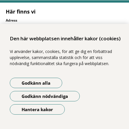
Här finns vi
Adress
Solnavägen 1E (Torsplan), plan 8
113 65 Stockholm
Den här webbplatsen innehåller kakor (cookies)
Hitta till oss (karta)
Vi använder kakor, cookies, för att ge dig en förbättrad
upplevelse, sammanställa statistik och för att viss
nödvändig funktionalitet ska fungera på webbplatsen.
Godkänn alla
Vi ingår i Stockholms läns sjukvårdsområde som erbjuder hälso- och
Godkänn nödvändiga
sjukvård i Region Stockholms regi.
Om webbplatsen
Hantera kakor
Öppna meny
Tillgänglighetsredogörelse