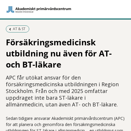
Föregående sida:
AT & ST
Försäkringsmedicinsk
utbildning nu även för AT-
och BT-läkare
APC får utökat ansvar för den
försäkringsmedicinska utbildningen i Region
Stockholm. Från och med 2025 omfattar
uppdraget inte bara ST-läkare i
allmänmedicin, utan även AT- och BT-läkare.
Sedan tidigare ansvarar Akademiskt primärvårdscentrum (APC)
för att planera och genomföra den försäkringsmedicinska
utbildningen för ST-läkare i allmänmedicin – en utbildning som