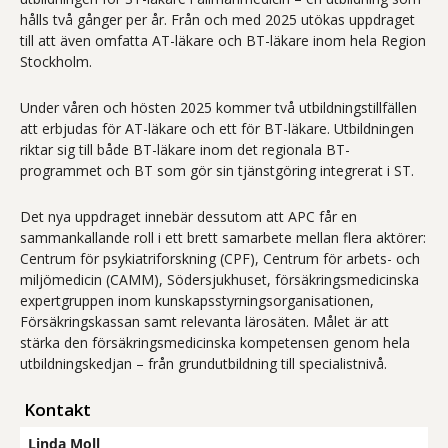
hålls två gånger per år. Från och med 2025 utökas uppdraget
till att även omfatta AT-läkare och BT-läkare inom hela Region
Stockholm.
Under våren och hösten 2025 kommer två utbildningstillfällen
att erbjudas för AT-läkare och ett för BT-läkare. Utbildningen
riktar sig till både BT-läkare inom det regionala BT-
programmet och BT som gör sin tjänstgöring integrerat i ST.
Det nya uppdraget innebär dessutom att APC får en
sammankallande roll i ett brett samarbete mellan flera aktörer:
Centrum för psykiatriforskning (CPF), Centrum för arbets- och
miljömedicin (CAMM), Södersjukhuset, försäkringsmedicinska
expertgruppen inom kunskapsstyrningsorganisationen,
Försäkringskassan samt relevanta lärosäten. Målet är att
stärka den försäkringsmedicinska kompetensen genom hela
utbildningskedjan – från grundutbildning till specialistnivå.
Kontakt
Linda Moll