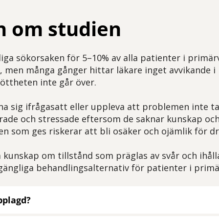
n om studien
ga sökorsaken för 5–10% av alla patienter i primärv
r, men många gånger hittar läkare inget avvikande i 
öttheten inte går över.
sig ifrågasatt eller uppleva att problemen inte tas
erade och stressade eftersom de saknar kunskap och
en som ges riskerar att bli osäker och ojämlik för d
ka kunskap om tillstånd som präglas av svår och ihåll
gängliga behandlingsalternativ för patienter i prim
pplagd?