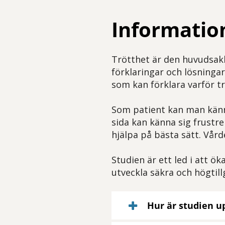
Informatio
Trötthet är den huvudsakli
förklaringar och lösninga
som kan förklara varför tr
Som patient kan man känna 
sida kan känna sig frustr
hjälpa på bästa sätt. Vård
Studien är ett led i att ö
utveckla säkra och högtill
Hur är studien u