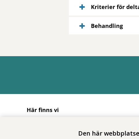
Kriterier för del
Behandling
Här finns vi
Adress
Solnavägen 1E (Torsplan), plan 8
Den här webbplatsen
113 65 Stockholm