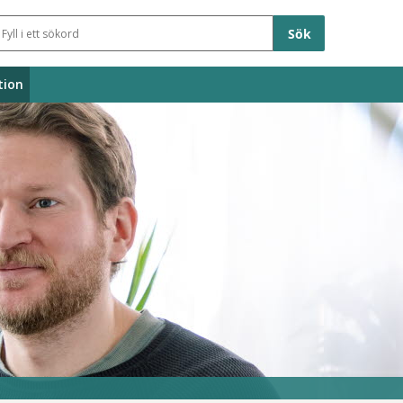
Sökfält
tion